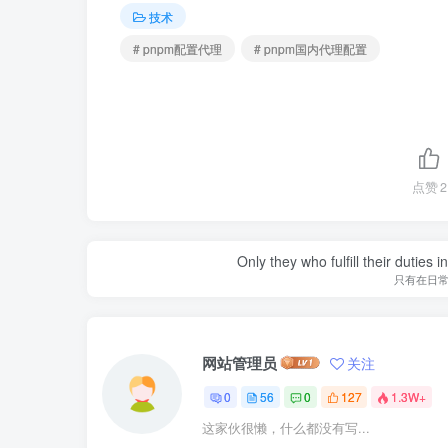
技术
# pnpm配置代理
# pnpm国内代理配置
点赞
2
Only they who fulfill their duties 
只有在日
网站管理员
关注
0
56
0
127
1.3W+
这家伙很懒，什么都没有写...