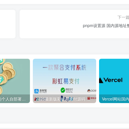
下一
pnpm设置源 国内源地址
BEpusdt – 好用的个人自部署USDT/USDC收款网关 易支付USDT收款网关
2025最新版彩虹易支付源码 彩虹易支付搭建教程 彩虹易支付配置 彩虹易支付部署文档