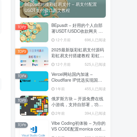
BEpusdt对接彩虹易支付 – 易支付配置
BEpusdt对接彩虹易支付 – 易支付配置
USDT支付接口图文教程
USDT支付接口图文教程
BEpusdt – 好用的个人自部
BEpusdt – 好用的个人自部
TOP2
TOP2
署USDT/USDC收款网关 易
署USDT/USDC收款网关 易
支付USDT收款网关
支付USDT收款网关
12个月前
12个月前
696人已阅读
696人已阅读
2025最新版彩虹易支付源码
2025最新版彩虹易支付源码
TOP3
TOP3
彩虹易支付搭建教程 彩虹易
彩虹易支付搭建教程 彩虹易
支付配置 彩虹易支付部署文
支付配置 彩虹易支付部署文
12个月前
12个月前
525人已阅读
525人已阅读
档
档
Vercel网站国内加速 –
Vercel网站国内加速 –
TOP4
TOP4
Cloudflare IP优选实现国内
Cloudflare IP优选实现国内
Vercel网站极致加速[小白图
Vercel网站极致加速[小白图
1年前
1年前
455人已阅读
455人已阅读
文教程]
文教程]
俄罗斯方块 – 开源免费在线
俄罗斯方块 – 开源免费在线
TOP5
TOP5
小游戏，支持自部署，功能
小游戏，支持自部署，功能
强大，支持移动端
强大，支持移动端
2年前
2年前
394人已阅读
394人已阅读
Vibe Coding初体验 – 为你的
Vibe Coding初体验 – 为你的
TOP6
TOP6
VS CODE配置monica code
VS CODE配置monica code
插件，以及vs code插件代理
插件，以及vs code插件代理