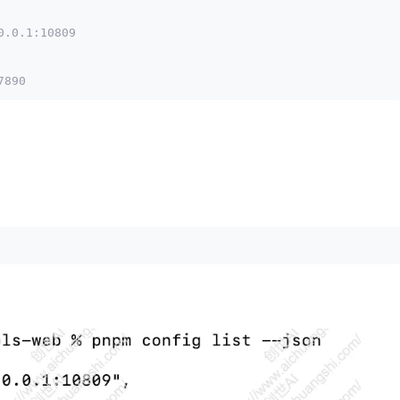
0.0.1:10809 
7890