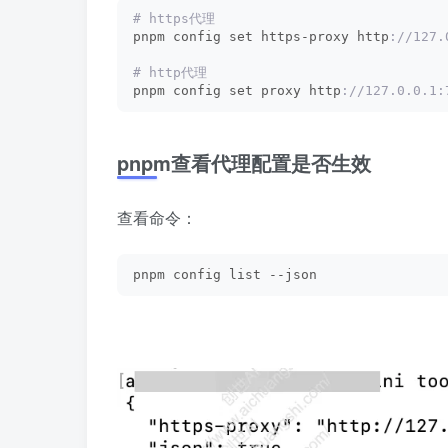
# https代理
pnpm config set https-proxy http
://127.
# http代理
pnpm config set proxy http
://127.0.0.1:
pnpm查看代理配置是否生效
查看命令：
pnpm config list --json