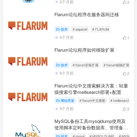
2个月前
2
Flarum论坛程序在服务器间迁移
技术
# aapanel
# FLARUM
4个月前
1
Flarum论坛程序如何移除扩展
技术
# flarum安装扩展
# flarum移除扩展
9个月前
2
Flarum论坛中文搜索解决方案：轻量
级搜索引擎meilisearch部署+配置
网站开发
# flarum中文搜索
# meilisearch部署
9个月前
2
MySQL备份工具mysqldump使用及
使用脚本定时备份数据库、管理备份
文件
技术
# mysql
# MYSQLDUMP
# MYSQ