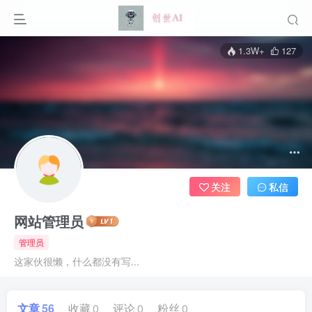
1.3W+
127
关注
私信
网站管理员
管理员
这家伙很懒，什么都没有写...
文章
56
收藏
0
评论
0
粉丝
0