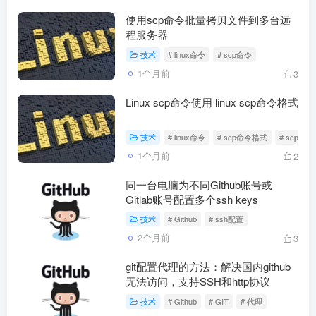
使用scp命令批量拷贝文件到多台远
程服务器
技术
# linux命令
# scp命令
1个月前
3
Linux scp命令使用 linux scp命令格式
技术
# linux命令
# scp命令格式
# scp命
1个月前
2
同一台电脑为不同Github账号或
Gitlab账号配置多个ssh keys
技术
# Github
# ssh配置
2个月前
3
git配置代理的方法：解决国内github
无法访问，支持SSH和http协议
技术
# Github
# GIT
# 代理