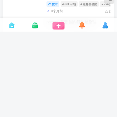
技术
# SSH私钥
# 服务器登陆
# ssh公钥
9个月前
2
pnpm设置源 国内源地址整理
技术
# pnpm国内源
# pnpm镜像源
# np
10个月前
1
pnpm卸载 pnpm版本切换 pnpm切换
旧版本
技术
# pnpm切换版本
# pnpm卸载
# pnp
10个月前
1
pnpm设置代理 – pnpm如何配置代理
图文教程，ECONNRESET错误解决
方式
技术
# pnpm配置代理
# pnpm国内代理配置
10个月前
2
GnuPG – Debian文件/文件夹加密工