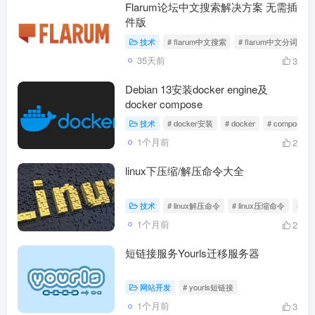
Flarum论坛中文搜索解决方案 无需插
件版
技术
# flarum中文搜索
# flarum中文分词
35天前
3
Debian 13安装docker engine及
docker compose
技术
# docker安装
# docker
# compose
1个月前
2
linux下压缩/解压命令大全
技术
# linux解压命令
# linux压缩命令
# t
1个月前
2
短链接服务Yourls迁移服务器
网站开发
# yourls短链接
1个月前
3