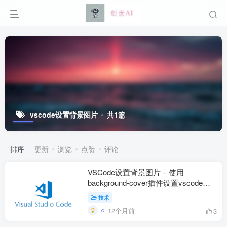
vscode设置背景图片
共1篇
排序
更新
浏览
点赞
评论
VSCode设置背景图片 – 使用
background-cover插件设置vscode背
景图片
技术
12个月前
3