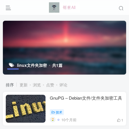
linux文件夹加密
共1篇
排序
更新
浏览
点赞
评论
GnuPG – Debian文件/文件夹加密工具
技术
10个月前
1