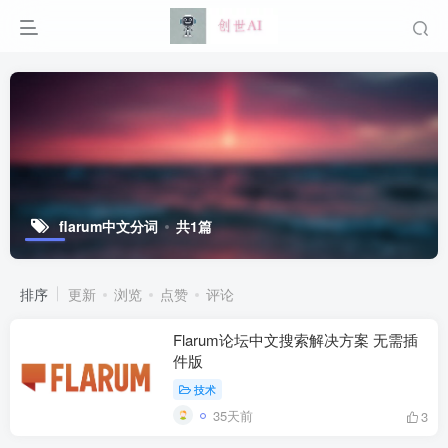
flarum中文分词
共1篇
排序
更新
浏览
点赞
评论
Flarum论坛中文搜索解决方案 无需插
件版
技术
35天前
3