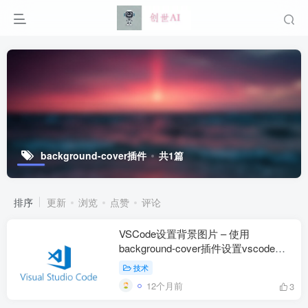
background-cover插件
共1篇
排序
更新
浏览
点赞
评论
VSCode设置背景图片 – 使用
background-cover插件设置vscode背
景图片
技术
12个月前
3